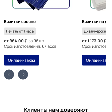
Визитки срочно
Визитки на ди
Печать от 1 часа
Дизайнерский к
от
964.00
за 96 шт.
от
1 173.00
за
Срок изготовления: 6 часов
Срок изготовлен
Онлайн-заказ
Онлайн-зака
Клиенты нам доверяют