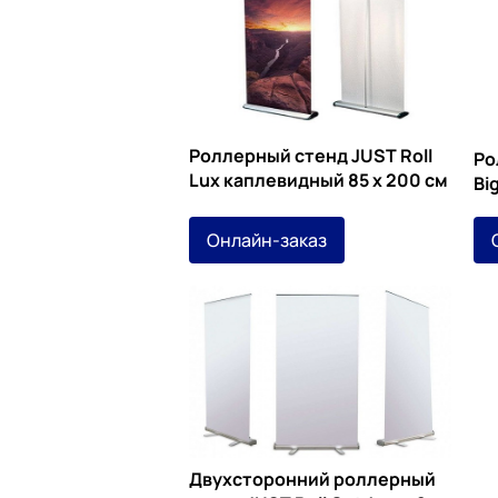
Роллерный стенд JUST Roll
Ро
Lux каплевидный 85 х 200 см
Bi
Онлайн-заказ
Двухсторонний роллерный