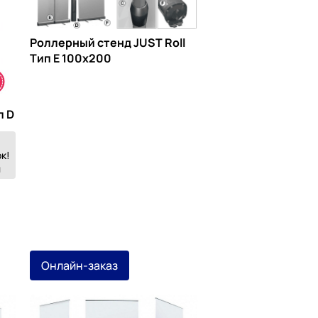
Роллерный стенд JUST Roll
Тип Е 100х200
п D
к!
й
Онлайн-заказ