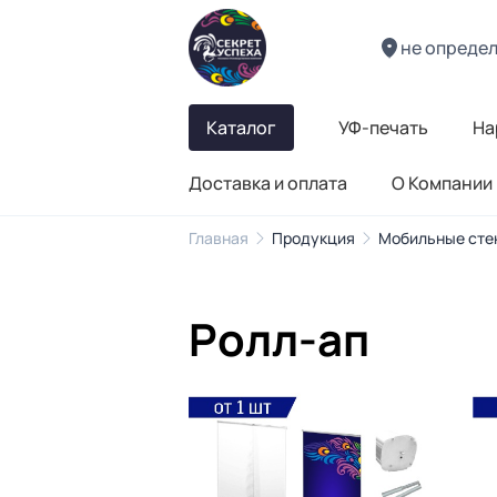
не опреде
Каталог
УФ-печать
На
Доставка и оплата
О Компании
Главная
Продукция
Мобильные сте
Ролл-ап