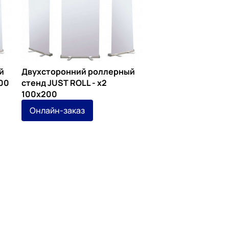
й
Двухсторонний роллерный
200
стенд JUST ROLL - х2
100х200
Онлайн-заказ