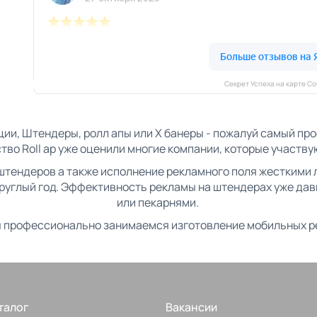
Секрет Успеха на карте С
и, Штендеры, ролл апы или Х банеры - пожалуй самый пр
тво Roll ap уже оценили многие компании, которые участву
штендеров а также исполнение рекламного поля жесткими 
круглый год. Эффективность рекламы на штендерах уже д
или пекарнями.
мы профессионально занимаемся изготовление мобильных р
талог
Вакансии