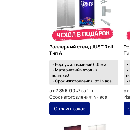
Роллерный стенд JUST Roll
Ро
Тип А
Ти
• Корпус аллюминий 0,6 мм
•
• Матерчатый чехол - в
•
подарок!
п
• Срок изготовления: от 1 часа
• 
от
7 396.00
за 1 шт.
от
Срок изготовления: 4 часа
Из
Онлайн-заказ