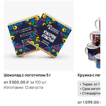
Шоколад с логотипом 5 г
Кружка с печа
от
3 500.00
за 100 шт.
• Тираж: от 1 шт.
Изготовим: 12 августа
• Срок изготовле
• Стандартной 
от
1 099.00
з