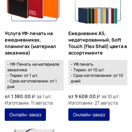
Услуга УФ-печать на
Ежедневник А5,
ежедневниках,
недатированный, Soft
планингах (материал
Touch (Flex Shall) цвета в
заказчика)
ассортименте
- УФ-Печать на материале
- УФ печать
заказчика
- Тираж: от 10 шт.
- Тираж: от 1 шт.
- Срок изготовления: от 10
- Срок изготовления: от 1
дней
дня
от
1 380.00
за 1 шт.
от
9 608.00
за 10 шт.
Изготовим: 11 августа
Изготовим: 27 августа
Онлайн-заказ
Онлайн-заказ