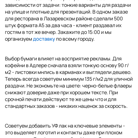
зависимости от задачи: тонкие варианты для раздачи
на улице и плотные для презентаций. В одном заказе
для ресторана в Лазаревском районе сделали 500
штук формата А5 за два часа - клиент раздавал их
гостям в тот же вечер. Закажите до 15:00 и мы
организуем
доставку
по всему городу.
Выбор бумаги влияет на восприятие рекламы. Для
кофейни в Адлере сначала взяли тонкую основу 90 г/
м2 - листовки мнлись в карманах и выглядели дешево.
Теперь всегда советуем минимум 135 г/м2 для уличной
раздачи. Не экономьте на цвете: черно-белые флаеры
снижают доверие даже при хорошем тексте. При
срочной печати действуют те же цены что и для
стандартных заказов - никаких наценок за скорость.
Советуем добавить УФ лак на ключевые элементы -
это выделяет логотип и контакты даже при плохом