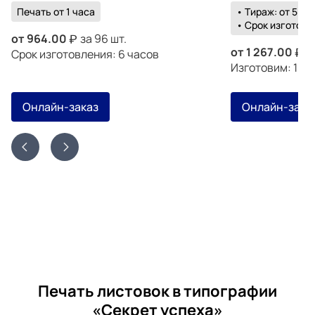
Печать от 1 часа
• Тираж: от 500 
• Срок изготовле
от
964.00
за 96 шт.
от
1 267.00
з
Срок изготовления: 6 часов
Изготовим: 18 а
Онлайн-заказ
Онлайн-зака
Печать листовок в типографии
«Секрет успеха»