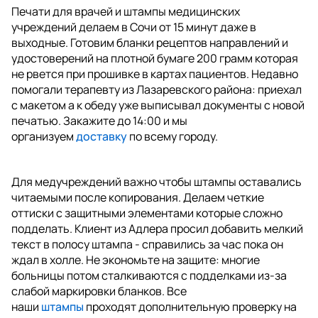
Печати для врачей и штампы медицинских
учреждений делаем в Сочи от 15 минут даже в
выходные. Готовим бланки рецептов направлений и
удостоверений на плотной бумаге 200 грамм которая
не рвется при прошивке в картах пациентов. Недавно
помогали терапевту из Лазаревского района: приехал
с макетом а к обеду уже выписывал документы с новой
печатью. Закажите до 14:00 и мы
организуем
доставку
по всему городу.
Для медучреждений важно чтобы штампы оставались
читаемыми после копирования. Делаем четкие
оттиски с защитными элементами которые сложно
подделать. Клиент из Адлера просил добавить мелкий
текст в полосу штампа - справились за час пока он
ждал в холле. Не экономьте на защите: многие
больницы потом сталкиваются с подделками из-за
слабой маркировки бланков. Все
наши
штампы
проходят дополнительную проверку на