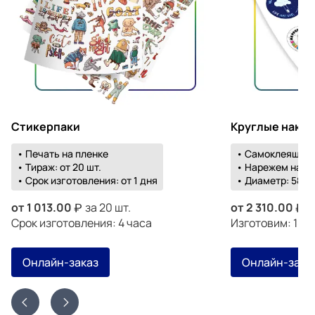
Стикерпаки
Круглые накл
• Печать на пленке
• Самоклеящаяс
• Тираж: от 20 шт.
• Нарежем на о
• Срок изготовления: от 1 дня
• Диаметр: 58-1
от
1 013.00
за 20 шт.
от
2 310.00
з
Срок изготовления: 4 часа
Изготовим: 18 а
Онлайн-заказ
Онлайн-зака