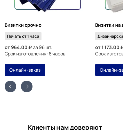
Визитки срочно
Визитки на ди
Печать от 1 часа
Дизайнерский к
от
964.00
за 96 шт.
от
1 173.00
за
Срок изготовления: 6 часов
Срок изготовлен
Онлайн-заказ
Онлайн-зака
Клиенты нам доверяют