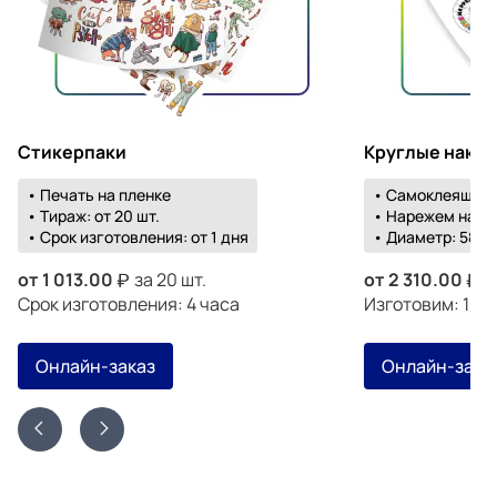
Стикерпаки
Круглые накл
• Печать на пленке
• Самоклеящаяс
• Тираж: от 20 шт.
• Нарежем на о
• Срок изготовления: от 1 дня
• Диаметр: 58-1
от
1 013.00
за 20 шт.
от
2 310.00
з
Срок изготовления: 4 часа
Изготовим: 19 а
Онлайн-заказ
Онлайн-зака