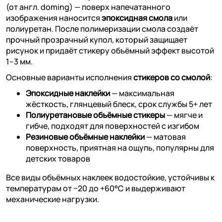
(от англ. doming) — поверх напечатанного
изображения наносится
эпоксидная смола
или
полиуретан. После полимеризации смола создаёт
прочный прозрачный купол, который защищает
рисунок и придаёт стикеру объёмный эффект высотой
1–3 мм.
Основные варианты исполнения
стикеров со смолой
:
Эпоксидные наклейки
— максимальная
жёсткость, глянцевый блеск, срок службы 5+ лет
Полиуретановые объёмные стикеры
— мягче и
гибче, подходят для поверхностей с изгибом
Резиновые объёмные наклейки
— матовая
поверхность, приятная на ощупь, популярны для
детских товаров
Все виды объёмных наклеек водостойкие, устойчивы к
температурам от −20 до +60°C и выдерживают
механические нагрузки.