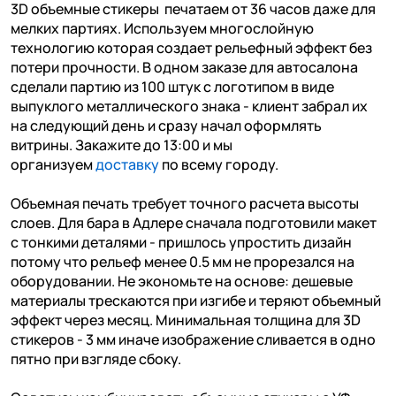
3D объемные стикеры печатаем от 36 часов даже для
мелких партиях. Используем многослойную
технологию которая создает рельефный эффект без
потери прочности. В одном заказе для автосалона
сделали партию из 100 штук с логотипом в виде
выпуклого металлического знака - клиент забрал их
на следующий день и сразу начал оформлять
витрины. Закажите до 13:00 и мы
организуем
доставку
по всему городу.
Объемная печать требует точного расчета высоты
слоев. Для бара в Адлере сначала подготовили макет
с тонкими деталями - пришлось упростить дизайн
потому что рельеф менее 0.5 мм не прорезался на
оборудовании. Не экономьте на основе: дешевые
материалы трескаются при изгибе и теряют объемный
эффект через месяц. Минимальная толщина для 3D
стикеров - 3 мм иначе изображение сливается в одно
пятно при взгляде сбоку.