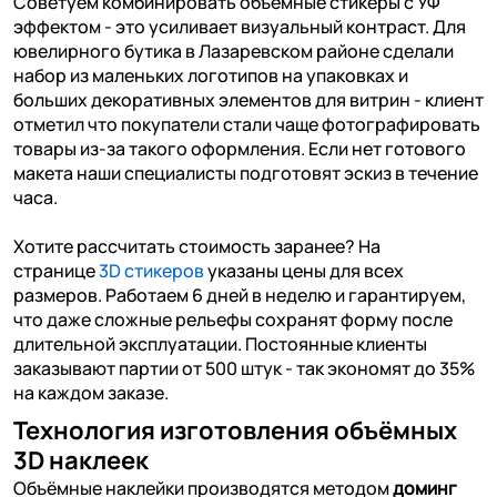
Советуем комбинировать объемные стикеры с УФ
эффектом - это усиливает визуальный контраст. Для
ювелирного бутика в Лазаревском районе сделали
набор из маленьких логотипов на упаковках и
больших декоративных элементов для витрин - клиент
отметил что покупатели стали чаще фотографировать
товары из-за такого оформления. Если нет готового
макета наши специалисты подготовят эскиз в течение
часа.
Хотите рассчитать стоимость заранее? На
странице
3D стикеров
указаны цены для всех
размеров. Работаем 6 дней в неделю и гарантируем,
что даже сложные рельефы сохранят форму после
длительной эксплуатации. Постоянные клиенты
заказывают партии от 500 штук - так экономят до 35%
на каждом заказе.
Технология изготовления объёмных
3D наклеек
Объёмные наклейки производятся методом
доминг