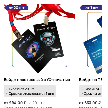
Бейдж пластиковый с УФ-печатью
Бейдж на ПВХ 
• Тираж: от 20 шт.
• Тираж: от 1 шт.
• Срок изготовления: от 1 дня
• Срок изготовле
от
994.00
за 20 шт.
от
633.00
за 
Срок изготовления: 4 часа
Изготовим: 10 а