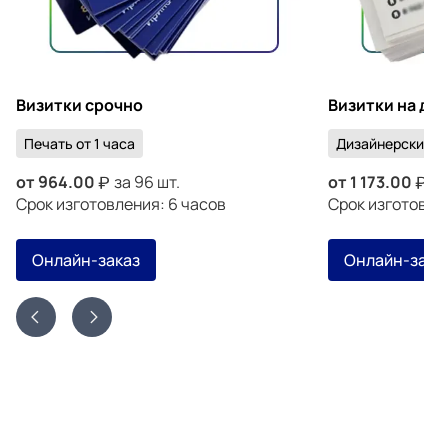
Визитки срочно
Визитки на ди
Печать от 1 часа
Дизайнерский к
от
964.00
за 96 шт.
от
1 173.00
за
Срок изготовления: 6 часов
Срок изготовлен
Онлайн-заказ
Онлайн-зака