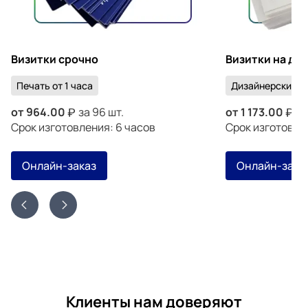
Визитки срочно
Визитки на ди
Печать от 1 часа
Дизайнерский к
от
964.00
за 96 шт.
от
1 173.00
за
Срок изготовления: 6 часов
Срок изготовлен
Онлайн-заказ
Онлайн-зака
Клиенты нам доверяют