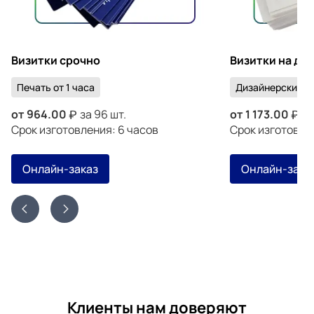
Визитки срочно
Визитки на ди
Печать от 1 часа
Дизайнерский к
от
964.00
за 96 шт.
от
1 173.00
за
Срок изготовления: 6 часов
Срок изготовлен
Онлайн-заказ
Онлайн-зака
Клиенты нам доверяют