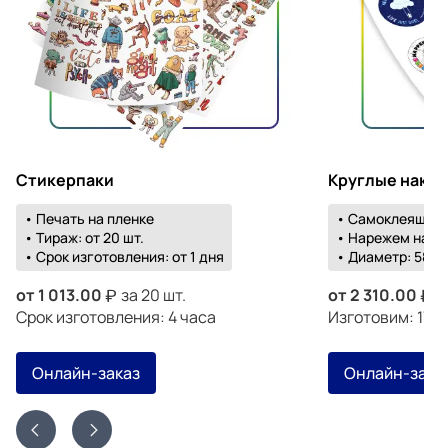
Стикерпаки
Круглые накл
• Печать на пленке
• Самоклеящаяс
• Тираж: от 20 шт.
• Нарежем на о
• Срок изготовления: от 1 дня
• Диаметр: 58-1
от
1 013.00
за 20 шт.
от
2 310.00
з
Срок изготовления: 4 часа
Изготовим: 17 а
Онлайн-заказ
Онлайн-зака