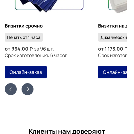
Визитки срочно
Визитки на ди
Печать от 1 часа
Дизайнерский к
от
964.00
за 96 шт.
от
1 173.00
за
Срок изготовления: 6 часов
Срок изготовлен
Онлайн-заказ
Онлайн-зака
Клиенты нам доверяют