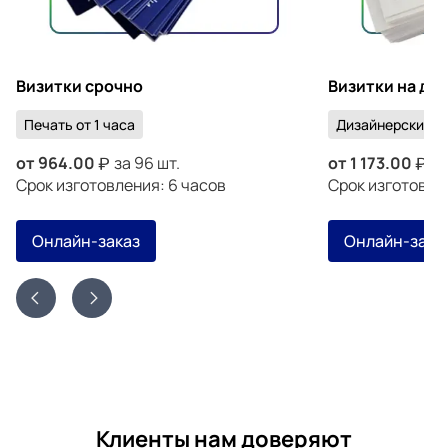
Визитки срочно
Визитки на ди
Печать от 1 часа
Дизайнерский к
от
964.00
за 96 шт.
от
1 173.00
за
Срок изготовления: 6 часов
Срок изготовлен
Онлайн-заказ
Онлайн-зака
Клиенты нам доверяют