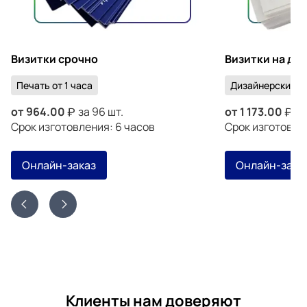
Визитки срочно
Визитки на ди
Печать от 1 часа
Дизайнерский к
от
964.00
за 96 шт.
от
1 173.00
за
Срок изготовления: 6 часов
Срок изготовлен
Онлайн-заказ
Онлайн-зака
Клиенты нам доверяют