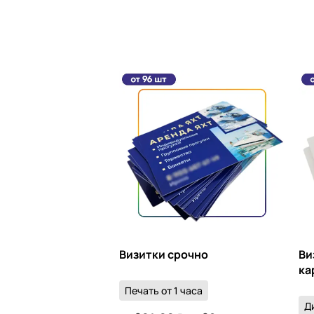
Визитки срочно
Ви
ка
Печать от 1 часа
Д