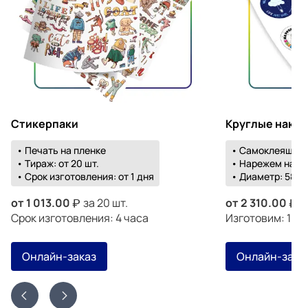
Стикерпаки
Круглые накл
• Печать на пленке
• Самоклеящаяс
• Тираж: от 20 шт.
• Нарежем на о
• Срок изготовления: от 1 дня
• Диаметр: 58-1
от
1 013.00
за 20 шт.
от
2 310.00
з
Срок изготовления: 4 часа
Изготовим: 19 а
Онлайн-заказ
Онлайн-зака