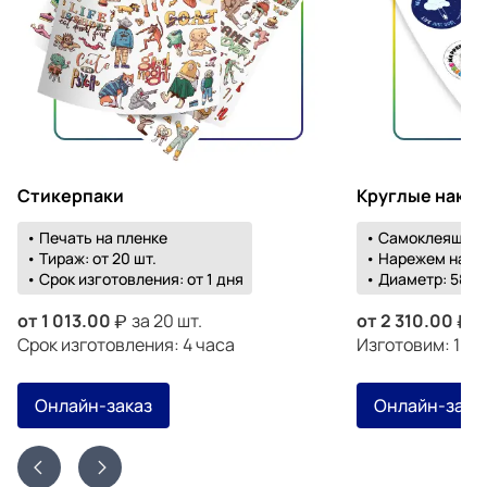
Стикерпаки
Круглые накл
• Печать на пленке
• Самоклеящаяс
• Тираж: от 20 шт.
• Нарежем на о
• Срок изготовления: от 1 дня
• Диаметр: 58-1
от
1 013.00
за 20 шт.
от
2 310.00
з
Срок изготовления: 4 часа
Изготовим: 19 а
Онлайн-заказ
Онлайн-зака