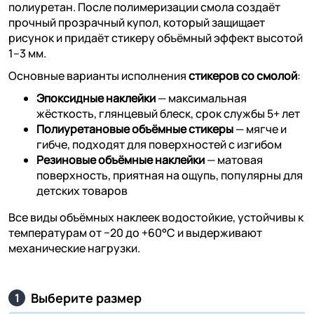
полиуретан. После полимеризации смола создаёт
прочный прозрачный купол, который защищает
рисунок и придаёт стикеру объёмный эффект высотой
1–3 мм.
Основные варианты исполнения
стикеров со смолой
:
Эпоксидные наклейки
— максимальная
жёсткость, глянцевый блеск, срок службы 5+ лет
Полиуретановые объёмные стикеры
— мягче и
гибче, подходят для поверхностей с изгибом
Резиновые объёмные наклейки
— матовая
поверхность, приятная на ощупь, популярны для
детских товаров
Все виды объёмных наклеек водостойкие, устойчивы к
температурам от −20 до +60°C и выдерживают
механические нагрузки.
Выберите размер
1