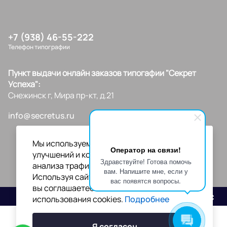
+7 (938) 46-55-222
Телефон типографии
Пункт выдачи онлайн заказов типогафии "Секрет
Успеха":
Снежинск г, Мира пр-кт, д.21
info@secretus.ru
Мы используем файлы cookies для
Оператор на связи!
улучшений и корректной работы сайта,
Здравствуйте! Готова помочь
анализа трафика и персонализации.
вам. Напишите мне, если у
Используя сайт или кликая на "Я согласен",
вас появятся вопросы.
вы соглашаетесь с нашей политикой
Разработано
использования cookies.
Подробнее
Я согласен