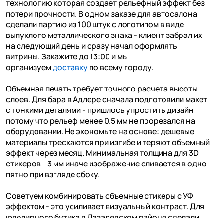
технологию которая создает рельефный эффект без
потери прочности. В одном заказе для автосалона
сделали партию из 100 штук с логотипом в виде
выпуклого металлического знака - клиент забрал их
на следующий день и сразу начал оформлять
витрины. Закажите до 13:00 и мы
организуем
доставку
по всему городу.
Объемная печать требует точного расчета высоты
слоев. Для бара в Адлере сначала подготовили макет
с тонкими деталями - пришлось упростить дизайн
потому что рельеф менее 0.5 мм не прорезался на
оборудовании. Не экономьте на основе: дешевые
материалы трескаются при изгибе и теряют объемный
эффект через месяц. Минимальная толщина для 3D
стикеров - 3 мм иначе изображение сливается в одно
пятно при взгляде сбоку.
Советуем комбинировать объемные стикеры с УФ
эффектом - это усиливает визуальный контраст. Для
ювелирного бутика в Лазаревском районе сделали