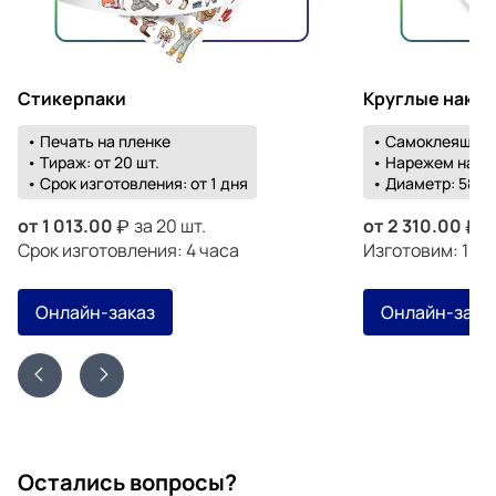
Стикерпаки
Круглые накл
• Печать на пленке
• Самоклеящаяс
• Тираж: от 20 шт.
• Нарежем на о
• Срок изготовления: от 1 дня
• Диаметр: 58-1
от
1 013.00
за 20 шт.
от
2 310.00
з
Срок изготовления: 4 часа
Изготовим: 19 а
Онлайн-заказ
Онлайн-зака
Остались вопросы?