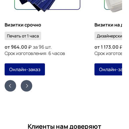
Визитки срочно
Визитки на ди
Печать от 1 часа
Дизайнерский к
от
964.00
за 96 шт.
от
1 173.00
за
Срок изготовления: 6 часов
Срок изготовлен
Онлайн-заказ
Онлайн-зака
Клиенты нам доверяют