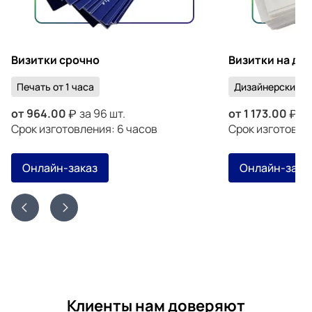
Визитки срочно
Визитки на ди
Печать от 1 часа
Дизайнерский к
от
964.00
за 96 шт.
от
1 173.00
за
Срок изготовления: 6 часов
Срок изготовлен
Онлайн-заказ
Онлайн-зака
Клиенты нам доверяют