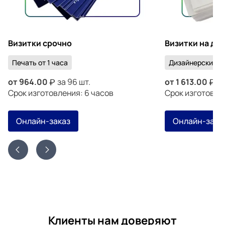
Визитки срочно
Визитки на ди
Печать от 1 часа
Дизайнерский к
от
964.00
за 96 шт.
от
1 613.00
за
Срок изготовления: 6 часов
Срок изготовлен
Онлайн-заказ
Онлайн-зака
Клиенты нам доверяют