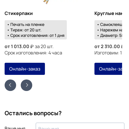
Стикерпаки
Круглые накл
• Печать на пленке
• Самоклеящаяс
• Тираж: от 20 шт.
• Нарежем на о
• Срок изготовления: от 1 дня
• Диаметр: 58-1
от
1 013.00
за 20 шт.
от
2 310.00
з
Срок изготовления: 4 часа
Изготовим: 19 а
Онлайн-заказ
Онлайн-зака
Остались вопросы?
Ваше имя