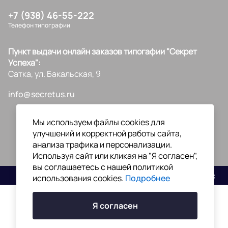
+7 (938) 46-55-222
Телефон типографии
Пункт выдачи онлайн заказов типогафии "Секрет
Успеха":
Сатка, ул. Бакальская, 9
info@secretus.ru
Мы используем файлы cookies для
улучшений и корректной работы сайта,
анализа трафика и персонализации.
Используя сайт или кликая на "Я согласен",
вы соглашаетесь с нашей политикой
Разработано
использования cookies.
Подробнее
Я согласен