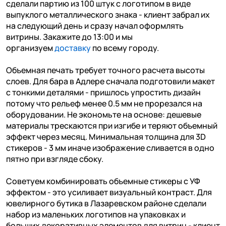
сделали партию из 100 штук с логотипом в виде
выпуклого металлического знака - клиент забрал их
на следующий день и сразу начал оформлять
витрины. Закажите до 13:00 и мы
организуем
доставку
по всему городу.
Объемная печать требует точного расчета высоты
слоев. Для бара в Адлере сначала подготовили макет
с тонкими деталями - пришлось упростить дизайн
потому что рельеф менее 0.5 мм не прорезался на
оборудовании. Не экономьте на основе: дешевые
материалы трескаются при изгибе и теряют объемный
эффект через месяц. Минимальная толщина для 3D
стикеров - 3 мм иначе изображение сливается в одно
пятно при взгляде сбоку.
Советуем комбинировать объемные стикеры с УФ
эффектом - это усиливает визуальный контраст. Для
ювелирного бутика в Лазаревском районе сделали
набор из маленьких логотипов на упаковках и
больших декоративных элементов для витрин - клиент