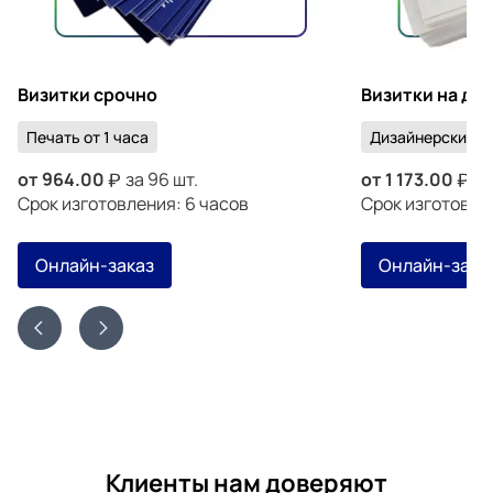
Визитки срочно
Визитки на ди
Печать от 1 часа
Дизайнерский к
от
964.00
за 96 шт.
от
1 173.00
за
Срок изготовления: 6 часов
Срок изготовлен
Онлайн-заказ
Онлайн-зака
Клиенты нам доверяют