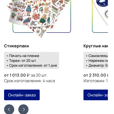
Стикерпаки
Круглые накл
• Печать на пленке
• Самоклеящаяс
• Тираж: от 20 шт.
• Нарежем на о
• Срок изготовления: от 1 дня
• Диаметр: 58-1
от
1 013.00
за 20 шт.
от
2 310.00
з
Срок изготовления: 4 часа
Изготовим: 19 а
Онлайн-заказ
Онлайн-зака