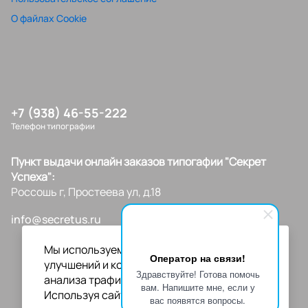
О файлах Cookie
+7 (938) 46-55-222
Телефон типографии
Пункт выдачи онлайн заказов типогафии "Секрет
Успеха":
Россошь г, Простеева ул, д.18
info@secretus.ru
Мы используем файлы cookies для
Оператор на связи!
улучшений и корректной работы сайта,
Здравствуйте! Готова помочь
анализа трафика и персонализации.
вам. Напишите мне, если у
Используя сайт или кликая на "Я согласен",
вас появятся вопросы.