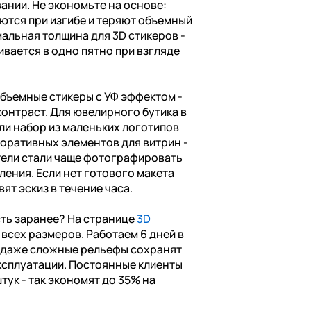
ании. Не экономьте на основе:
ются при изгибе и теряют объемный
альная толщина для 3D стикеров -
ивается в одно пятно при взгляде
бъемные стикеры с УФ эффектом -
контраст. Для ювелирного бутика в
ли набор из маленьких логотипов
коративных элементов для витрин -
тели стали чаще фотографировать
ления. Если нет готового макета
ят эскиз в течение часа.
сть заранее? На странице
3D
всех размеров. Работаем 6 дней в
о даже сложные рельефы сохранят
ксплуатации. Постоянные клиенты
тук - так экономят до 35% на