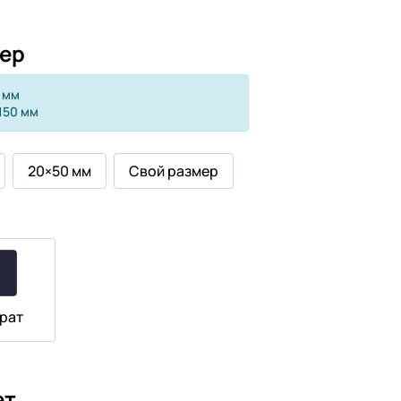
ер
 мм
150 мм
20×50 мм
Свой размер
рат
ет