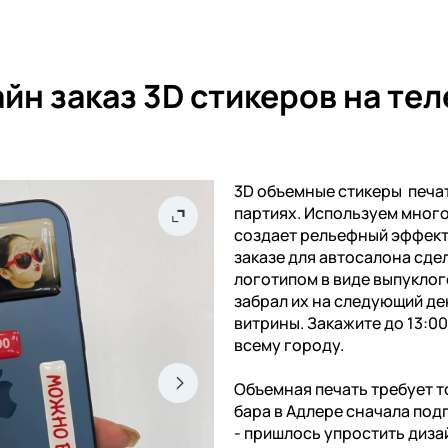
йн заказ 3D стикеров на те
3D объемные стикеры печат
партиях. Используем мног
создает рельефный эффект 
заказе для автосалона сдел
логотипом в виде выпуклог
забрал их на следующий де
витрины. Закажите до 13:0
всему городу.
Объемная печать требует т
бара в Адлере сначала под
- пришлось упростить диза