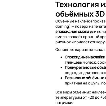
Технология 
объёмных 3D
Объёмные наклейки произ
doming) — поверх напечат
эпоксидная смола
или поли
смола создаёт прочный пр
рисунок и придаёт стикеру
Основные варианты испол
Эпоксидные наклейки
глянцевый блеск, срок
Полиуретановые объё
подходят для поверхн
Резиновые объёмные 
приятная на ощупь, п
Все виды объёмных наклеек
температурам от −20 до +
нагрузки.