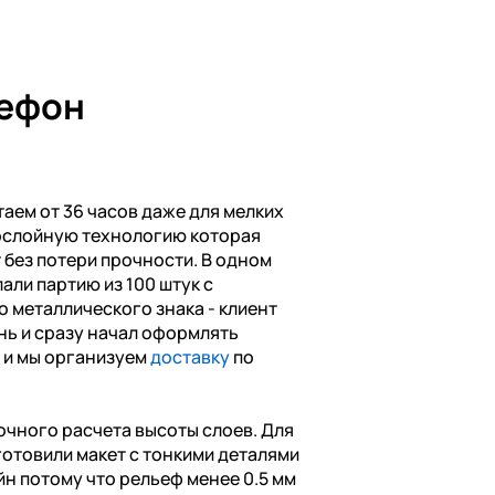
лефон
аем от 36 часов даже для мелких
ослойную технологию которая
без потери прочности. В одном
али партию из 100 штук с
о металлического знака - клиент
нь и сразу начал оформлять
0 и мы организуем
доставку
по
очного расчета высоты слоев. Для
готовили макет с тонкими деталями
йн потому что рельеф менее 0.5 мм