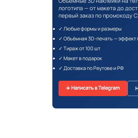
Объёмные 3D наклейки на те
логотипа — от макета до дост
первый заказ по промокоду С
✓ Любые формы и размеры
✓ Объёмная 3D-печать — эффект 
✓ Тираж от 100 шт
✓ Макет в подарок
✓ Доставка по Реутове и РФ
✈️ Написать в Telegram
Н