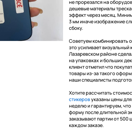
не прорезался на оборудов
дешевые материалы треска
эффект через месяц. Миним
3 мм иначе изображение сл
сбоку.
Советуем комбинировать о
это усиливает визуальный 
Лазаревском районе сдела
на упаковках и больших де
клиент отметил что покупа
товары из-за такого оформ
наши специалисты подготов
Хотите рассчитать стоимо
стикеров
указаны цены для 
неделю и гарантируем, чт
форму после длительной э
заказывают партии от 500 ш
каждом заказе.