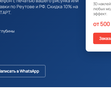
лефон с печатью вашего рисунка или
3D наклей
авки по Реутове и РФ. Скидка 10% на
любых мо
ТАРТ.
эффект.
от 500
глубины
Заказ
аписать в WhatsApp