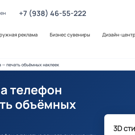
+7 (938) 46-55-222
лен
ружная реклама
Бизнес сувениры
Дизайн-цент
в — печать объёмных наклеек
на телефон
ать объёмных
3D ст