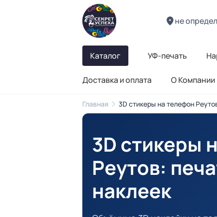
не опреде
Каталог
УФ-печать
На
Доставка и оплата
О Компании
Главная
3D стикеры на телефон Реуто
3D стикеры 
Реутов
: печ
наклеек