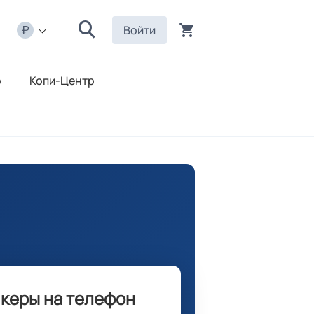
Войти
р
Копи-Центр
икеры на телефон