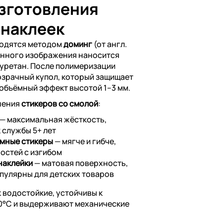
изготовления
 наклеек
водятся методом
доминг
(от англ.
анного изображения наносится
уретан. После полимеризации
озрачный купол, который защищает
 объёмный эффект высотой 1–3 мм.
нения
стикеров со смолой
:
— максимальная жёсткость,
 службы 5+ лет
мные стикеры
— мягче и гибче,
остей с изгибом
наклейки
— матовая поверхность,
опулярны для детских товаров
 водостойкие, устойчивы к
60°C и выдерживают механические