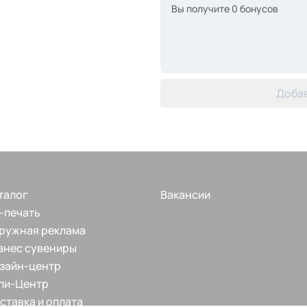
Вы получите
0
бонусов
Добав
талог
Вакансии
-печать
ружная реклама
знес сувениры
зайн-центр
пи-Центр
ставка и оплата