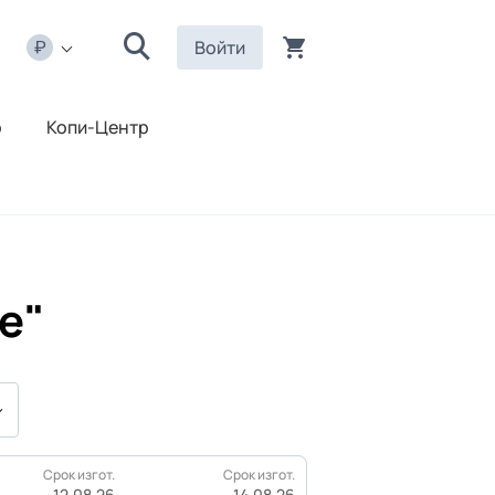
Войти
р
Копи-Центр
e"
Срок изгот.
Срок изгот.
12.08.26
14.08.26