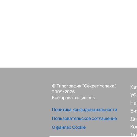
© Типография "Секрет Успеха",
Ка
2009-2026
УФ
Все права защищены.
На
Политика конфиденциальности
Би
Пользовательское соглашение
Ди
Ко
О файлах Cookie
До