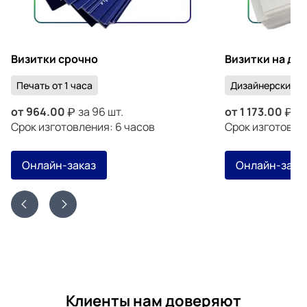
Визитки срочно
Визитки на ди
Печать от 1 часа
Дизайнерский к
от
964.00
за 96 шт.
от
1 173.00
за
Срок изготовления: 6 часов
Срок изготовлен
Онлайн-заказ
Онлайн-зака
Клиенты нам доверяют