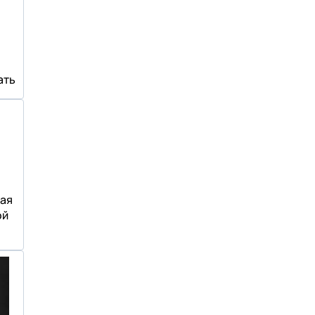
ать
ая
ой