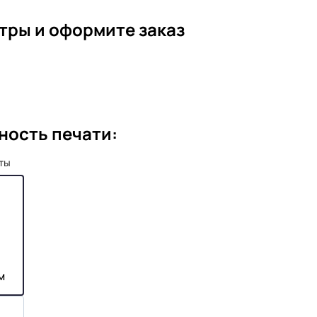
тры и оформите заказ
ность печати:
рты
м