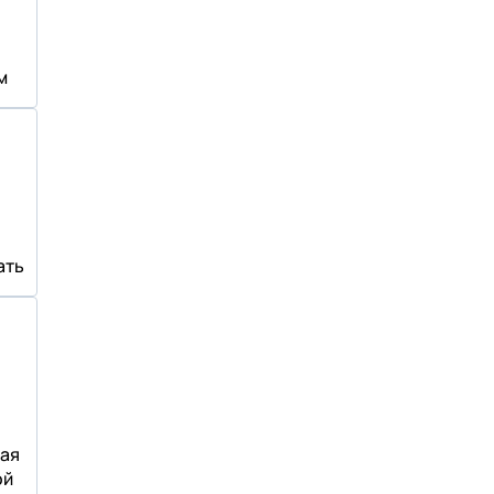
м
ать
ая
ой