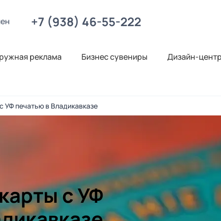
+7 (938) 46-55-222
лен
ружная реклама
Бизнес сувениры
Дизайн-цент
с УФ печатью в Владикавказе
карты с УФ
адикавказе