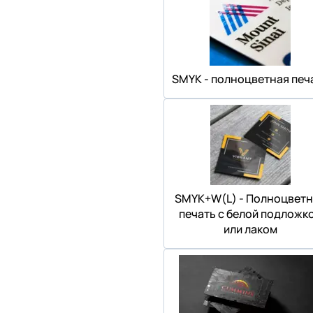
SMYK - полноцветная печ
SMYK+W(L) - Полноцветн
печать с белой подложк
или лаком