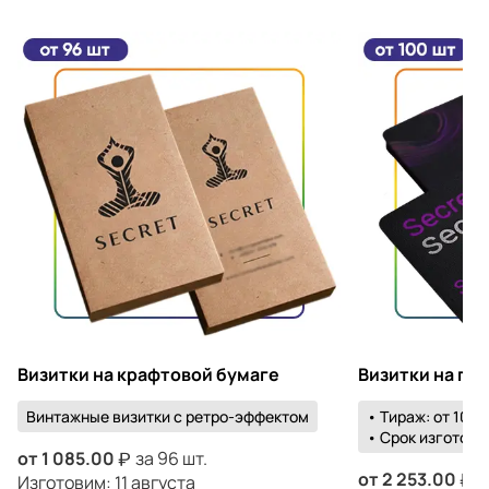
Визитки на крафтовой бумаге
Визитки на пл
Винтажные визитки с ретро-эффектом
• Тираж: от 100 
• Срок изготовле
от
1 085.00
за 96 шт.
от
2 253.00
з
Изготовим: 11 августа