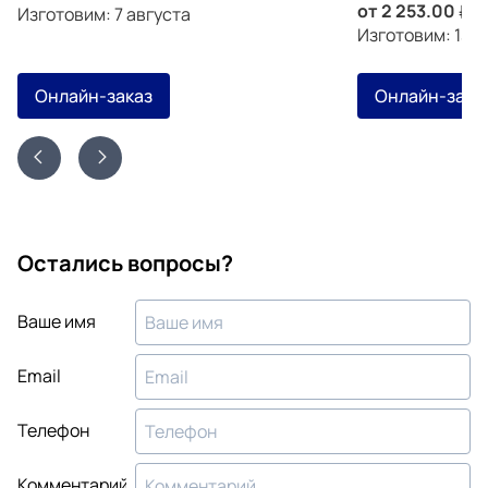
от
2 253.00
з
Изготовим: 7 августа
Изготовим: 13 а
Онлайн-заказ
Онлайн-зака
Остались вопросы?
Ваше имя
Email
Телефон
Комментарий