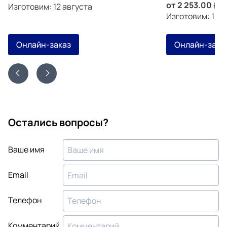
от
2 253.00
з
Изготовим: 12 августа
Изготовим: 15 а
Онлайн-заказ
Онлайн-зака
Остались вопросы?
Ваше имя
Email
Телефон
Комментарий