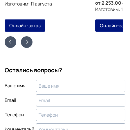
от
2 253.00
з
Изготовим: 11 августа
Изготовим: 14 а
Онлайн-заказ
Онлайн-зака
Остались вопросы?
Ваше имя
Email
Телефон
Комментарий