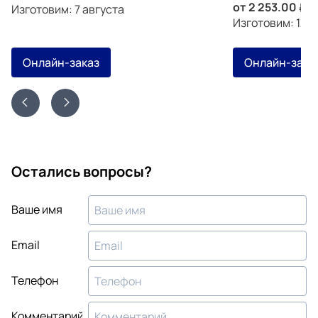
от
2 253.00
з
Изготовим: 7 августа
Изготовим: 12 а
Онлайн-заказ
Онлайн-зака
Остались вопросы?
Ваше имя
Email
Телефон
Комментарий