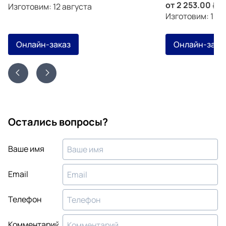
от
2 253.00
з
Изготовим: 12 августа
Изготовим: 15 а
Онлайн-заказ
Онлайн-зака
Остались вопросы?
Ваше имя
Email
Телефон
Комментарий