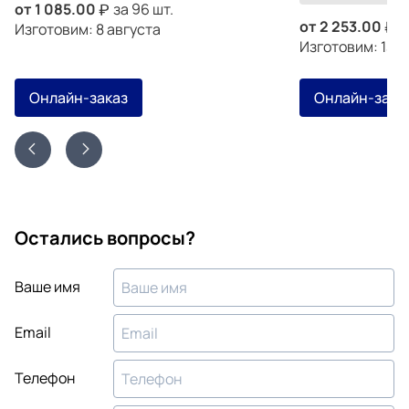
от
1 085.00
за 96 шт.
от
2 253.00
з
Изготовим: 8 августа
Изготовим: 13 а
Онлайн-заказ
Онлайн-зака
Остались вопросы?
Ваше имя
Email
Телефон