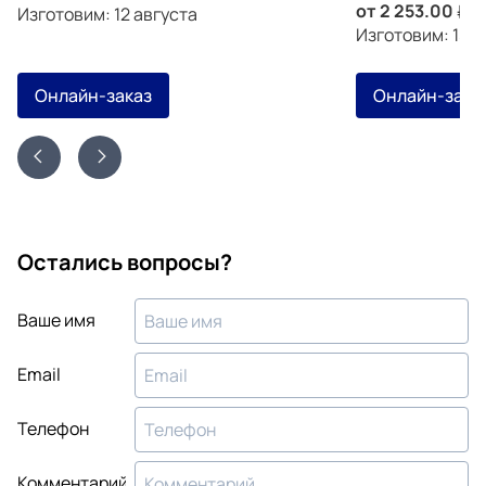
от
2 253.00
з
Изготовим: 12 августа
Изготовим: 15 а
Онлайн-заказ
Онлайн-зака
Остались вопросы?
Ваше имя
Email
Телефон
Комментарий