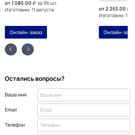
от
1 085.00
за 96 шт.
от
2 253.00
з
Изготовим: 11 августа
Изготовим: 14 а
Онлайн-заказ
Онлайн-зака
Остались вопросы?
Ваше имя
Email
Телефон