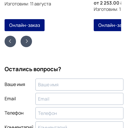
от
2 253.00
з
Изготовим: 11 августа
Изготовим: 14 а
Онлайн-заказ
Онлайн-зака
Остались вопросы?
Ваше имя
Email
Телефон
Комментарий