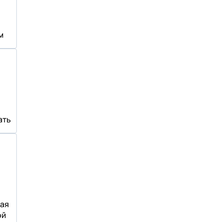
м
ать
ая
ой