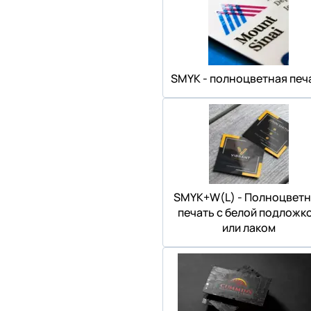
SMYK - полноцветная печ
SMYK+W(L) - Полноцветн
печать с белой подложк
или лаком