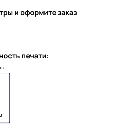
тры и оформите заказ
ность печати:
рты
м