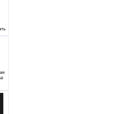
ать
ая
ой