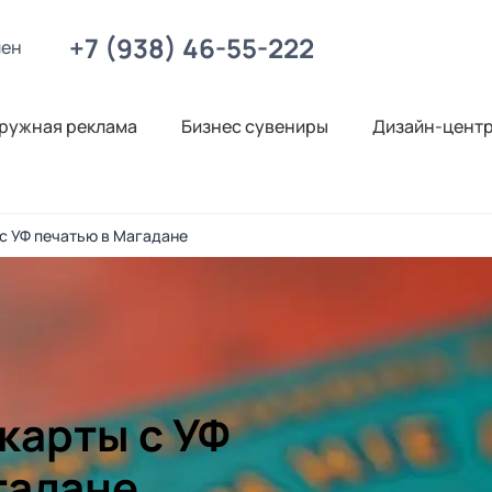
+7 (938) 46-55-222
лен
ружная реклама
Бизнес сувениры
Дизайн-цент
с УФ печатью в Магадане
карты с УФ
гадане