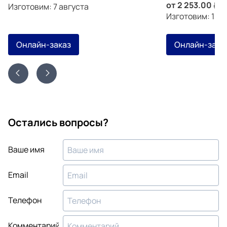
от
2 253.00
з
Изготовим: 7 августа
Изготовим: 13 а
Онлайн-заказ
Онлайн-зака
Остались вопросы?
Ваше имя
Email
Телефон
Комментарий