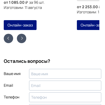
от
1 085.00
за 96 шт.
от
2 253.00
з
Изготовим: 11 августа
Изготовим: 14 а
Онлайн-заказ
Онлайн-зака
Остались вопросы?
Ваше имя
Email
Телефон