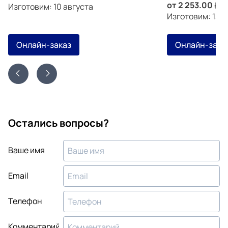
от
2 253.00
з
Изготовим: 10 августа
Изготовим: 13 а
Онлайн-заказ
Онлайн-зака
Остались вопросы?
Ваше имя
Email
Телефон
Комментарий