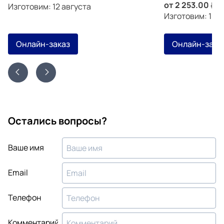
от
2 253.00
з
Изготовим: 12 августа
Изготовим: 15 а
Онлайн-заказ
Онлайн-зака
Остались вопросы?
Ваше имя
Email
Телефон
Комментарий