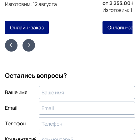
от
2 253.00
з
Изготовим: 12 августа
Изготовим: 15 а
Онлайн-заказ
Онлайн-зака
Остались вопросы?
Ваше имя
Email
Телефон
Комментарий