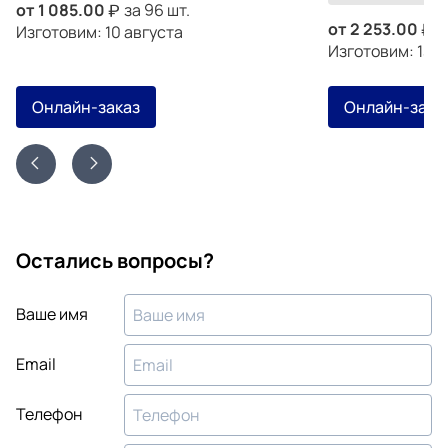
от
1 085.00
за 96 шт.
от
2 253.00
з
Изготовим: 10 августа
Изготовим: 13 а
Онлайн-заказ
Онлайн-зака
Остались вопросы?
Ваше имя
Email
Телефон