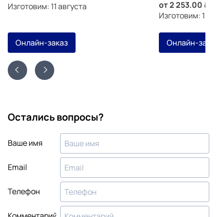
от
2 253.00
з
Изготовим: 11 августа
Изготовим: 14 а
Онлайн-заказ
Онлайн-зака
Остались вопросы?
Ваше имя
Email
Телефон
Комментарий