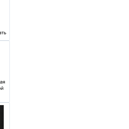
ать
ая
ой