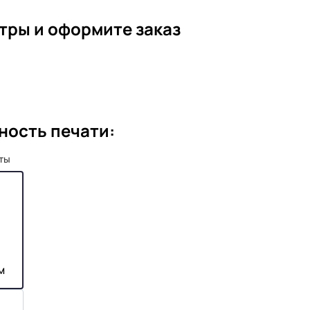
тры и оформите заказ
ность печати:
рты
м