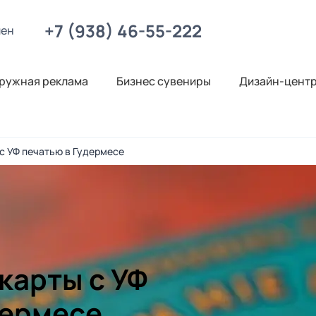
+7 (938) 46-55-222
лен
ружная реклама
Бизнес сувениры
Дизайн-цент
с УФ печатью в Гудермесе
карты с УФ
дермесе