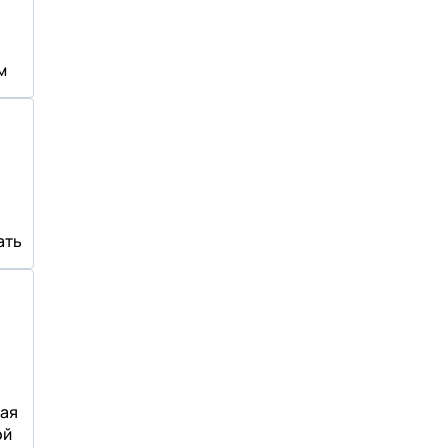
м
ать
ая
ой