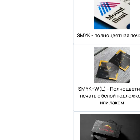
SMYK - полноцветная печ
SMYK+W(L) - Полноцветн
печать с белой подложк
или лаком